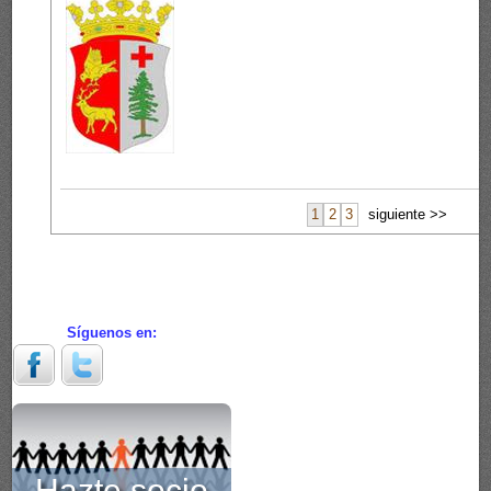
1
2
3
siguiente >>
Síguenos en:
Hazte socio