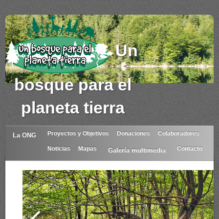
Un
bosque para el
planeta tierra
Proyectos y Objetivos
Donaciones
Colaboradores
La ONG
Noticias
Mapas
Contacto
Galería multimedia